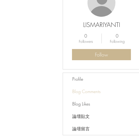
LISMARIYANTI
0
0
Followers
Following
Follow
Profile
Blog Comments
Blog Likes
論壇貼文
論壇留言