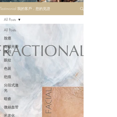
Testimonial 我的客戶．您的見證
All Posts
All Posts
脫癦
奇蹟光學
療程
眼紋
色斑
疤痕
分段式激
光
暗瘡
微絲血管
光老化