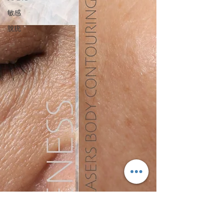
敏感
脫疣