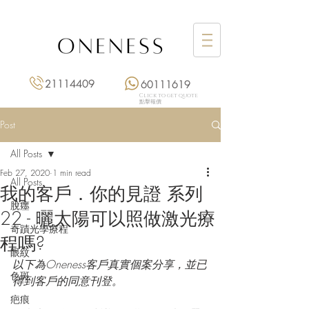
21114409
60111619
Click to get quote
點擊報價
Post
All Posts
Feb 27, 2020
1 min read
All Posts
我的客戶．你的見證 系列
脫癦
22 - 曬太陽可以照做激光療
奇蹟光學療程
程嗎?
眼紋
以下為Oneness客戶真實個案分享，並已
色斑
得到客戶的同意刊登。
疤痕