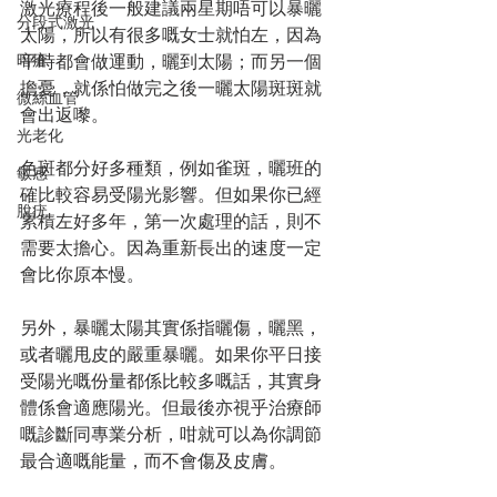
激光療程後一般建議兩星期唔可以暴曬
分段式激光
太陽，所以有很多嘅女士就怕左，因為
暗瘡
平時都會做運動，曬到太陽；而另一個
擔憂，就係怕做完之後一曬太陽斑斑就
微絲血管
會出返嚟。
光老化
色斑都分好多種類，例如雀斑，曬班的
敏感
確比較容易受陽光影響。但如果你已經
脫疣
累積左好多年，第一次處理的話，則不
需要太擔心。因為重新長出的速度一定
會比你原本慢。
另外，暴曬太陽其實係指曬傷，曬黑，
或者曬甩皮的嚴重暴曬。如果你平日接
受陽光嘅份量都係比較多嘅話，其實身
體係會適應陽光。但最後亦視乎治療師
嘅診斷同專業分析，咁就可以為你調節
最合適嘅能量，而不會傷及皮膚。