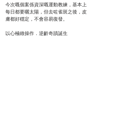
今次嘅個案係資深嘅運動教練，基本上
每日都要曬太陽，但去咗雀斑之後，皮
膚都好穩定，不會容易復發。
以心極緻操作．逆齡奇蹟誕生